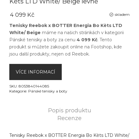
Kèts LTD White/ Beige levně
4 099 Kč
skladem
Tenisky Reebok x BOTTER Energia Bo Kèts LTD
White/ Beige
máme na našich stránkách v kategorii
Pánské tenisky a boty
za cenu
4 099 Kč
. Tento
produkt si můžete zakoupit online na
Footshop
, kde
jsou další produkty, nejen od
Reebok
.
VÍCE INFORMACÍ
SKU:
8053840144085
Kategorie:
Pánské tenisky a boty
Popis produktu
Recenze
Tenisky Reebok x BOTTER Energia Bo Kèts LTD White/