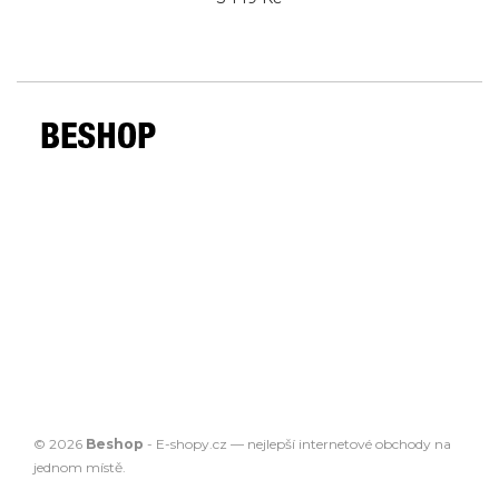
© 2026
Beshop
-
E-shopy.cz
— nejlepší
internetové obchody
na
jednom místě.