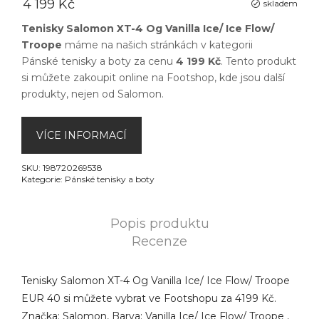
4 199 Kč
skladem
Tenisky Salomon XT-4 Og Vanilla Ice/ Ice Flow/
Troope
máme na našich stránkách v kategorii
Pánské tenisky a boty
za cenu
4 199 Kč
. Tento produkt
si můžete zakoupit online na
Footshop
, kde jsou další
produkty, nejen od
Salomon
.
VÍCE INFORMACÍ
SKU:
198720269538
Kategorie:
Pánské tenisky a boty
Popis produktu
Recenze
Tenisky Salomon XT-4 Og Vanilla Ice/ Ice Flow/ Troope
EUR 40 si můžete vybrat ve Footshopu za 4199 Kč.
Značka: Salomon, Barva: Vanilla Ice/ Ice Flow/ Troope ,