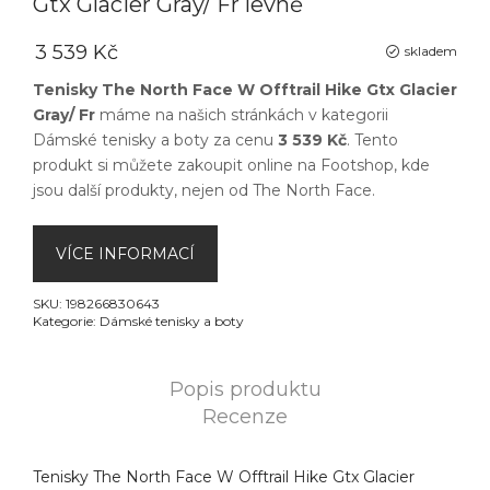
Gtx Glacier Gray/ Fr levně
3 539 Kč
skladem
Tenisky The North Face W Offtrail Hike Gtx Glacier
Gray/ Fr
máme na našich stránkách v kategorii
Dámské tenisky a boty
za cenu
3 539 Kč
. Tento
produkt si můžete zakoupit online na
Footshop
, kde
jsou další produkty, nejen od
The North Face
.
VÍCE INFORMACÍ
SKU:
198266830643
Kategorie:
Dámské tenisky a boty
Popis produktu
Recenze
Tenisky The North Face W Offtrail Hike Gtx Glacier