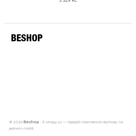
3 329 Kč
© 2026
Beshop
-
E-shopy.cz
— nejlepší
internetové obchody
na
jednom místě.