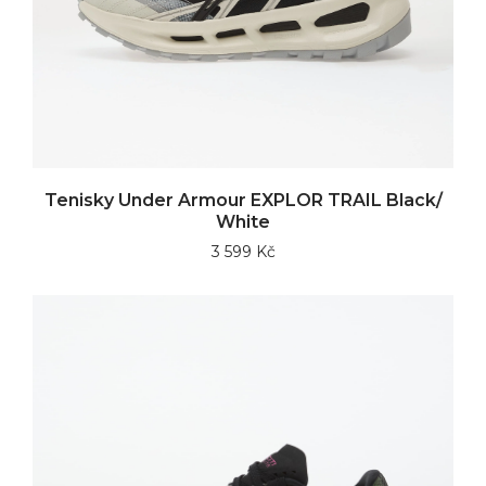
Tenisky Under Armour EXPLOR TRAIL Black/
White
3 599 Kč