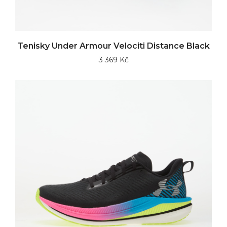
Tenisky Under Armour Velociti Distance Black
3 369 Kč