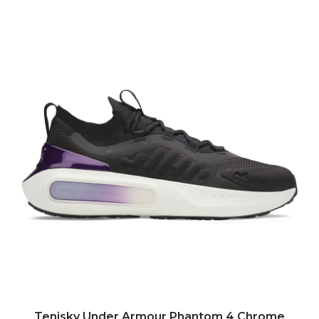
Tenisky Under Armour Phantom 4 Chrome