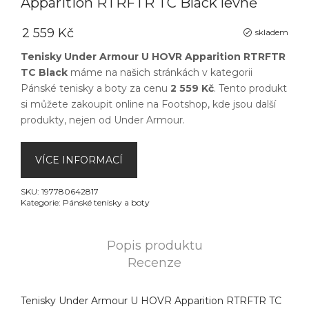
Apparition RTRFTR TC Black levně
2 559 Kč
skladem
Tenisky Under Armour U HOVR Apparition RTRFTR
TC Black
máme na našich stránkách v kategorii
Pánské tenisky a boty
za cenu
2 559 Kč
. Tento produkt
si můžete zakoupit online na
Footshop
, kde jsou další
produkty, nejen od
Under Armour
.
VÍCE INFORMACÍ
SKU:
197780642817
Kategorie:
Pánské tenisky a boty
Popis produktu
Recenze
Tenisky Under Armour U HOVR Apparition RTRFTR TC