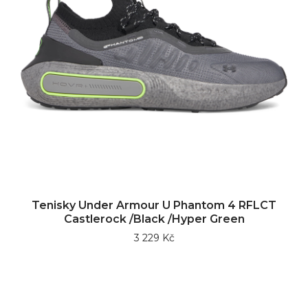
Tenisky Under Armour U Phantom 4 RFLCT
Castlerock /Black /Hyper Green
3 229 Kč