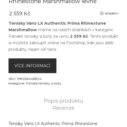
Rhinestone Marshmallow levně
2 559 Kč
skladem
Tenisky Vans LX Authentic Prima Rhinestone
Marshmallow
máme na našich stránkách v kategorii
Pánské tenisky a boty
za cenu
2 559 Kč
. Tento produkt
si můžete zakoupit online na
Footshop
, kde jsou další
produkty, nejen od
Vans
.
VÍCE INFORMACÍ
SKU:
198266448824
Kategorie:
Pánské tenisky a boty
Popis produktu
Recenze
Tenisky Vans LX Authentic Prima Rhinestone