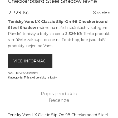
Checkerboard Steel Shadow levně
2 329 Kč
skladem
Tenisky Vans LX Classic Slip-On 98 Checkerboard
Steel Shadow
máme na našich stránkách v kategorii
Pánské tenisky a boty
za cenu
2 329 Kč
. Tento produkt
si můžete zakoupit online na
Footshop
, kde jsou další
produkty, nejen od
Vans
.
VÍCE INFORMACÍ
SKU:
198266429885
Kategorie:
Pánské tenisky a boty
Popis produktu
Recenze
Tenisky Vans LX Classic Slip-On 98 Checkerboard Steel