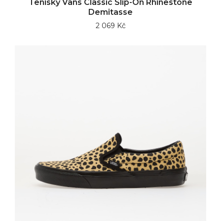
Tenisky Vans Classic Slip-On Rhinestone
Demitasse
2 069 Kč