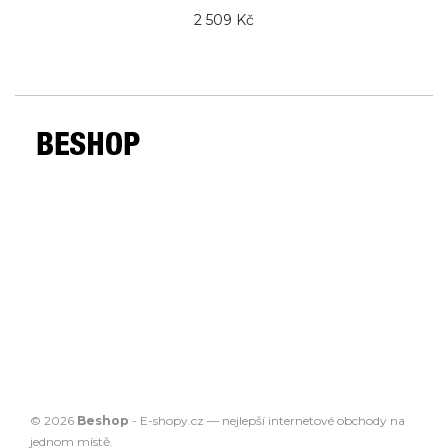
2 509 Kč
© 2026
Beshop
-
E-shopy.cz
— nejlepší
internetové obchody
na
jednom místě.