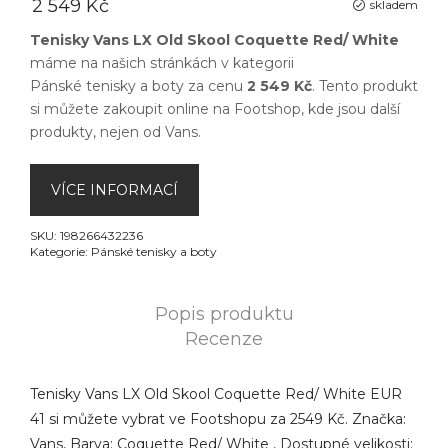
2 549 Kč
skladem
Tenisky Vans LX Old Skool Coquette Red/ White
máme na našich stránkách v kategorii
Pánské tenisky a boty
za cenu
2 549 Kč
. Tento produkt
si můžete zakoupit online na
Footshop
, kde jsou další
produkty, nejen od
Vans
.
VÍCE INFORMACÍ
SKU:
198266432236
Kategorie:
Pánské tenisky a boty
Popis produktu
Recenze
Tenisky Vans LX Old Skool Coquette Red/ White EUR
41 si můžete vybrat ve Footshopu za 2549 Kč. Značka:
Vans, Barva: Coquette Red/ White , Dostupné velikosti: