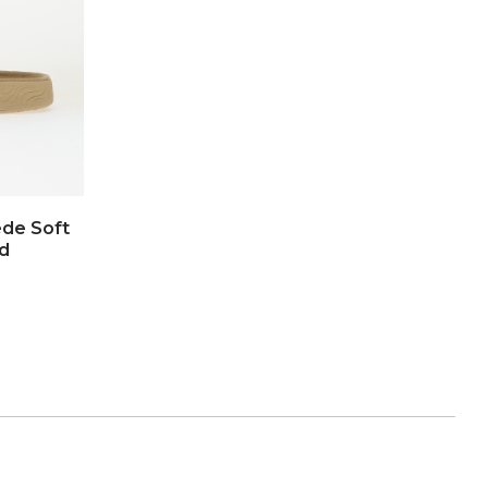
ede Soft
d