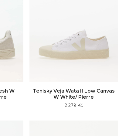
Mesh W
Tenisky Veja Wata II Low Canvas
rre
W White/ Pierre
2 279 Kč