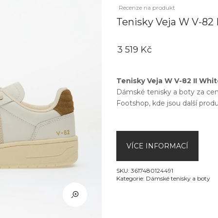
Recenze na produkt
Tenisky Veja W V-82 I
3 519 Kč
Tenisky Veja W V-82 II Whit
Dámské tenisky a boty
za ce
Footshop
, kde jsou další pro
VÍCE INFORMACÍ
SKU:
3617480124491
Kategorie:
Dámské tenisky a boty