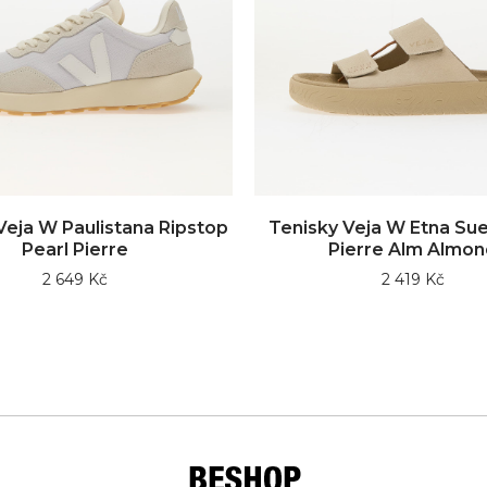
Veja W Paulistana Ripstop
Tenisky Veja W Etna Su
Pearl Pierre
Pierre Alm Almon
2 649 Kč
2 419 Kč