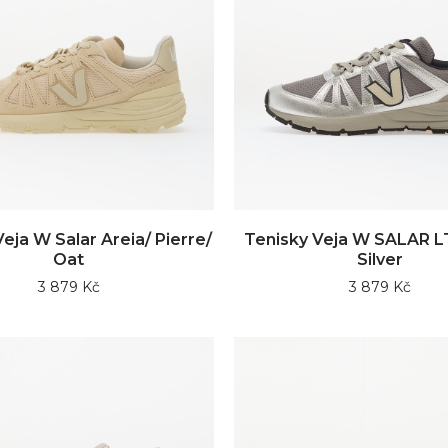
eja W Salar Areia/ Pierre/
Tenisky Veja W SALAR LT
Oat
Silver
3 879 Kč
3 879 Kč