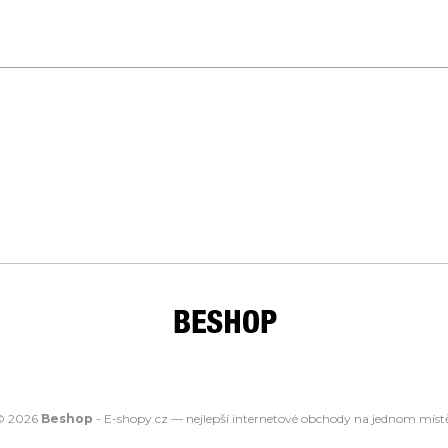
© 2026
Beshop
-
E-shopy.cz
— nejlepší
internetové obchody
na jednom místě