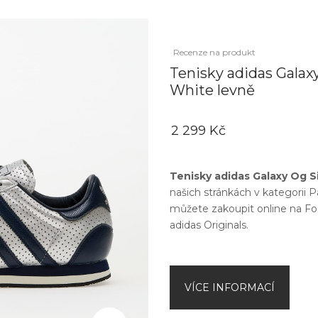
Recenze na produkt
Tenisky adidas Galaxy
White levně
2 299 Kč
Tenisky adidas Galaxy Og Si
našich stránkách v kategorii
P
můžete zakoupit online na
Fo
adidas Originals
.
VÍCE INFORMACÍ