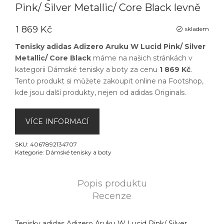
Pink/ Silver Metallic/ Core Black levně
1 869 Kč
skladem
Tenisky adidas Adizero Aruku W Lucid Pink/ Silver
Metallic/ Core Black
máme na našich stránkách v
kategorii
Dámské tenisky a boty
za cenu
1 869 Kč
.
Tento produkt si můžete zakoupit online na
Footshop
,
kde jsou další produkty, nejen od
adidas Originals
.
VÍCE INFORMACÍ
SKU:
4067892134707
Kategorie:
Dámské tenisky a boty
Popis produktu
Recenze
Tenisky adidas Adizero Aruku W Lucid Pink/ Silver