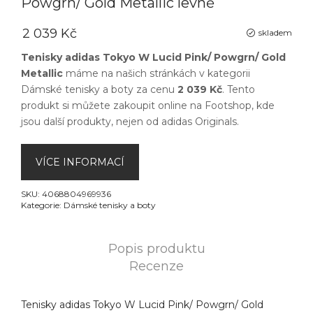
Powgrn/ Gold Metallic levně
2 039 Kč
skladem
Tenisky adidas Tokyo W Lucid Pink/ Powgrn/ Gold
Metallic
máme na našich stránkách v kategorii
Dámské tenisky a boty
za cenu
2 039 Kč
. Tento
produkt si můžete zakoupit online na
Footshop
, kde
jsou další produkty, nejen od
adidas Originals
.
VÍCE INFORMACÍ
SKU:
4068804969936
Kategorie:
Dámské tenisky a boty
Popis produktu
Recenze
Tenisky adidas Tokyo W Lucid Pink/ Powgrn/ Gold