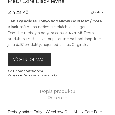
Met./ Core Black levně
2 429 Kč
skladem
Tenisky adidas Tokyo W Yellow/ Gold Met./ Core
Black
máme na našich stránkách v kategorii
Dámské tenisky a boty
za cenu
2 429 Kč
. Tento
produkt si můžete zakoupit online na
Footshop
, kde
jsou další produkty, nejen od
adidas Originals
.
VÍCE INFORMACÍ
SKU:
4068806080004
Kategorie:
Dámské tenisky a boty
Popis produktu
Recenze
Tenisky adidas Tokyo W Yellow/ Gold Met./ Core Black