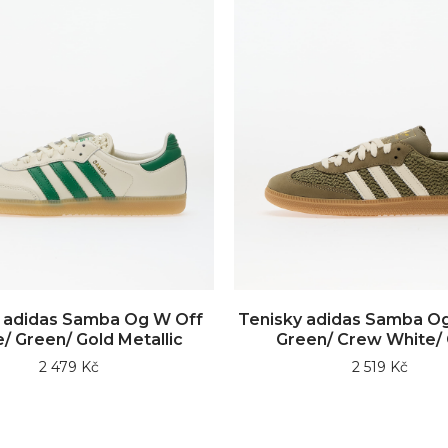
 adidas Samba Og W Off
Tenisky adidas Samba Og
/ Green/ Gold Metallic
Green/ Crew White/
2 479 Kč
2 519 Kč