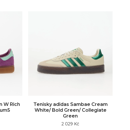
n W Rich
Tenisky adidas Sambae Cream
Gum5
White/ Bold Green/ Collegiate
Green
2 029 Kč