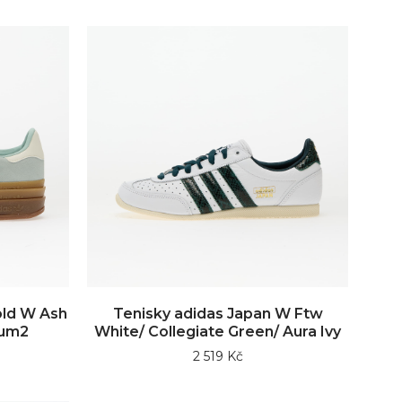
old W Ash
Tenisky adidas Japan W Ftw
Gum2
White/ Collegiate Green/ Aura Ivy
2 519 Kč