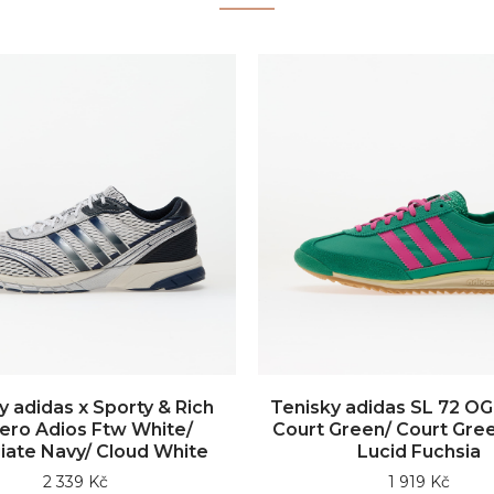
y adidas x Sporty & Rich
Tenisky adidas SL 72 O
ero Adios Ftw White/
Court Green/ Court Gre
iate Navy/ Cloud White
Lucid Fuchsia
2 339 Kč
1 919 Kč