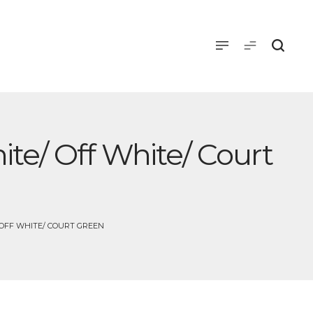
ite/ Off White/ Court
 OFF WHITE/ COURT GREEN