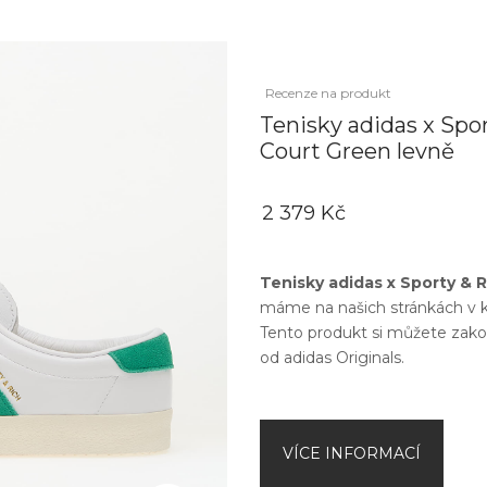
Recenze na produkt
Tenisky adidas x Spo
Court Green levně
2 379 Kč
Tenisky adidas x Sporty & 
máme na našich stránkách v k
Tento produkt si můžete zako
od
adidas Originals
.
VÍCE INFORMACÍ