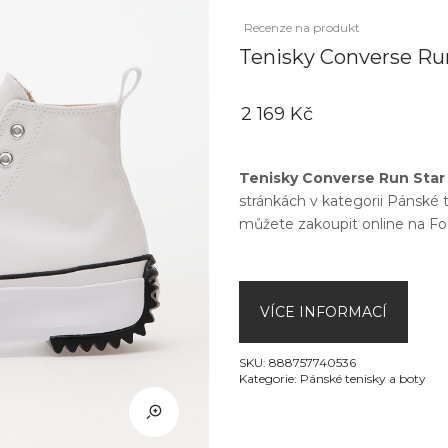
Recenze na produkt
Tenisky Converse Run
2 169 Kč
Tenisky Converse Run Star 
stránkách v kategorii
Pánské t
můžete zakoupit online na
Fo
VÍCE INFORMACÍ
SKU:
888757740536
Kategorie:
Pánské tenisky a boty