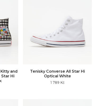
Kitty and
Tenisky Converse All Star Hi
 Star Hi
Optical White
k
1 789 Kč