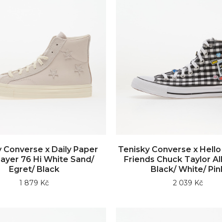
 Converse x Daily Paper
Tenisky Converse x Hello 
layer 76 Hi White Sand/
Friends Chuck Taylor All
Egret/ Black
Black/ White/ Pin
1 879 Kč
2 039 Kč