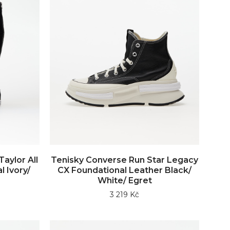
aylor All
Tenisky Converse Run Star Legacy
l Ivory/
CX Foundational Leather Black/
White/ Egret
3 219 Kč