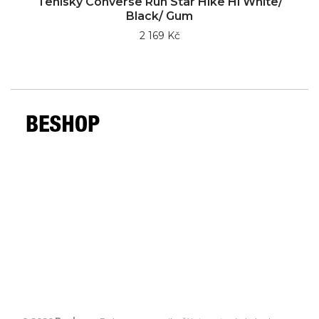
Tenisky Converse Run Star Hike Hi White/
Black/ Gum
2 169 Kč