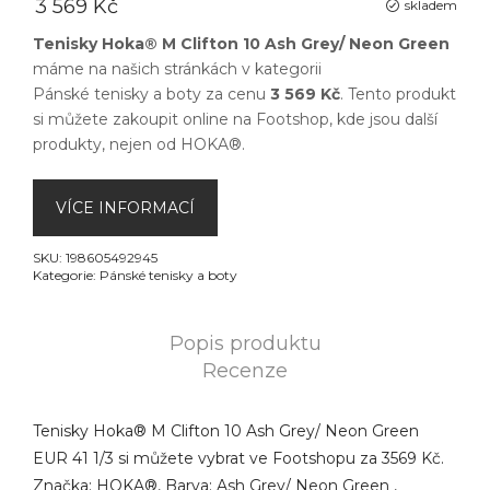
3 569 Kč
skladem
Tenisky Hoka® M Clifton 10 Ash Grey/ Neon Green
máme na našich stránkách v kategorii
Pánské tenisky a boty
za cenu
3 569 Kč
. Tento produkt
si můžete zakoupit online na
Footshop
, kde jsou další
produkty, nejen od
HOKA®
.
VÍCE INFORMACÍ
SKU:
198605492945
Kategorie:
Pánské tenisky a boty
Popis produktu
Recenze
Tenisky Hoka® M Clifton 10 Ash Grey/ Neon Green
EUR 41 1/3 si můžete vybrat ve Footshopu za 3569 Kč.
Značka: HOKA®, Barva: Ash Grey/ Neon Green ,