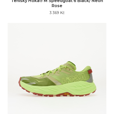
Tenisky Hoka® M Speedgoat 6 Black/ Neon
Rose
3 369 Kč