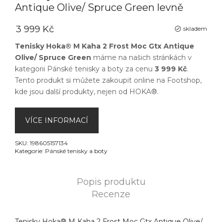
Antique Olive/ Spruce Green levně
3 999 Kč
skladem
Tenisky Hoka® M Kaha 2 Frost Moc Gtx Antique
Olive/ Spruce Green
máme na našich stránkách v
kategorii
Pánské tenisky a boty
za cenu
3 999 Kč
.
Tento produkt si můžete zakoupit online na
Footshop
,
kde jsou další produkty, nejen od
HOKA®
.
VÍCE INFORMACÍ
SKU:
198605157134
Kategorie:
Pánské tenisky a boty
Popis produktu
Recenze
Tenisky Hoka® M Kaha 2 Frost Moc Gtx Antique Olive/