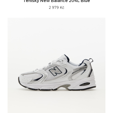
Tenisky New Balance 204L Blue
2 979 Kč