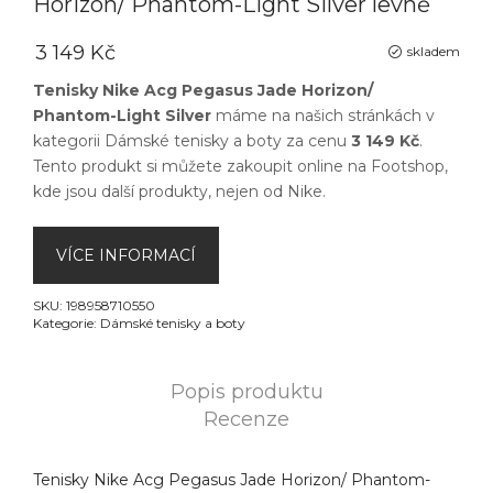
Horizon/ Phantom-Light Silver levně
3 149 Kč
skladem
Tenisky Nike Acg Pegasus Jade Horizon/
Phantom-Light Silver
máme na našich stránkách v
kategorii
Dámské tenisky a boty
za cenu
3 149 Kč
.
Tento produkt si můžete zakoupit online na
Footshop
,
kde jsou další produkty, nejen od
Nike
.
VÍCE INFORMACÍ
SKU:
198958710550
Kategorie:
Dámské tenisky a boty
Popis produktu
Recenze
Tenisky Nike Acg Pegasus Jade Horizon/ Phantom-