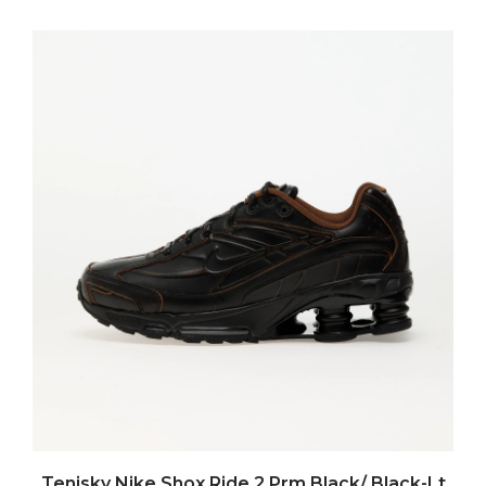
Tenisky Nike Shox Ride 2 Prm Black/ Black-Lt