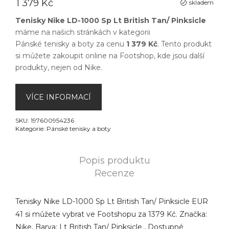
1 379 Kč
skladem
Tenisky Nike LD-1000 Sp Lt British Tan/ Pinksicle
máme na našich stránkách v kategorii
Pánské tenisky a boty
za cenu
1 379 Kč
. Tento produkt
si můžete zakoupit online na
Footshop
, kde jsou další
produkty, nejen od
Nike
.
VÍCE INFORMACÍ
SKU:
197600954236
Kategorie:
Pánské tenisky a boty
Popis produktu
Recenze
Tenisky Nike LD-1000 Sp Lt British Tan/ Pinksicle EUR
41 si můžete vybrat ve Footshopu za 1379 Kč. Značka:
Nike, Barva: Lt British Tan/ Pinksicle , Dostupné