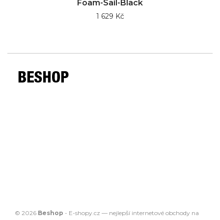
Foam-Sail-Black
1 629 Kč
© 2026
Beshop
-
E-shopy.cz
— nejlepší
internetové obchody
na