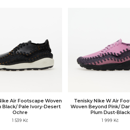
Nike Air Footscape Woven
Tenisky Nike W Air Fo
Black/ Pale Ivory-Desert
Woven Beyond Pink/ Dark
Ochre
Plum Dust-Black
1 539 Kč
1 999 Kč