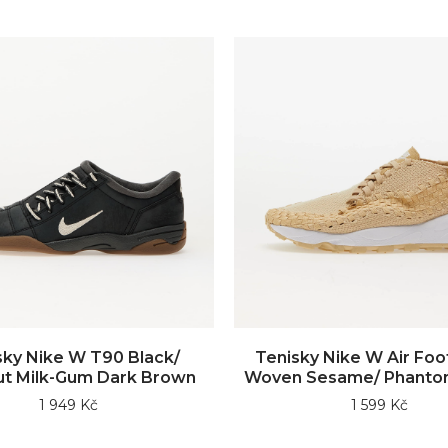
sky Nike W T90 Black/
Tenisky Nike W Air Fo
t Milk-Gum Dark Brown
Woven Sesame/ Phanto
1 949 Kč
1 599 Kč