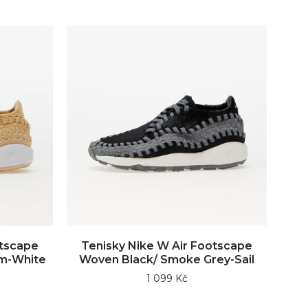
otscape
Tenisky Nike W Air Footscape
m-White
Woven Black/ Smoke Grey-Sail
1 099 Kč