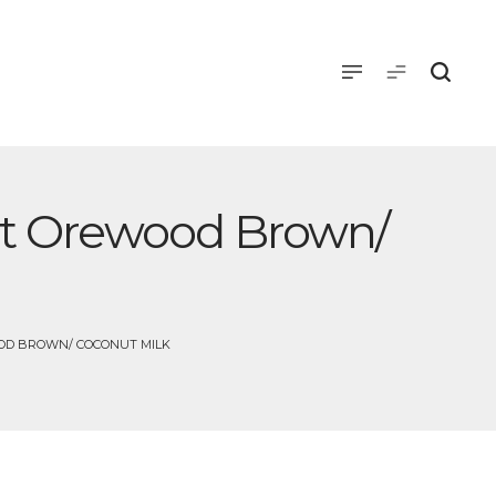
ht Orewood Brown/
OOD BROWN/ COCONUT MILK