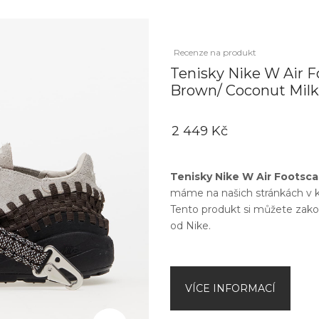
Recenze na produkt
Tenisky Nike W Air 
Brown/ Coconut Milk
2 449 Kč
Tenisky Nike W Air Foots
máme na našich stránkách v k
Tento produkt si můžete zako
od
Nike
.
VÍCE INFORMACÍ