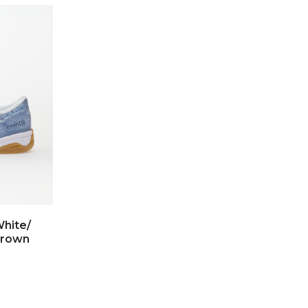
hite/
Brown