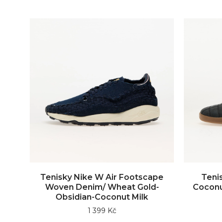
Tenisky Nike W Air Footscape
Teni
Woven Denim/ Wheat Gold-
Coconu
Obsidian-Coconut Milk
1 399 Kč