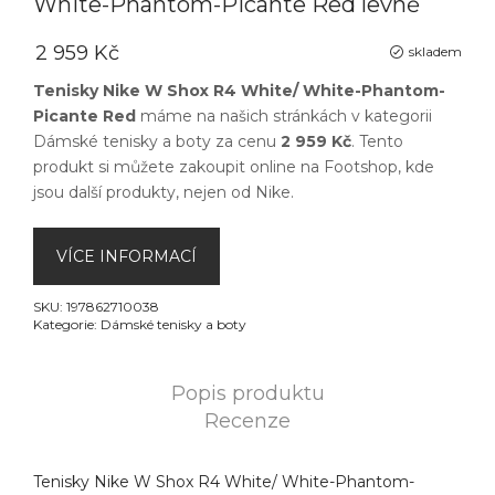
White-Phantom-Picante Red levně
2 959 Kč
skladem
Tenisky Nike W Shox R4 White/ White-Phantom-
Picante Red
máme na našich stránkách v kategorii
Dámské tenisky a boty
za cenu
2 959 Kč
. Tento
produkt si můžete zakoupit online na
Footshop
, kde
jsou další produkty, nejen od
Nike
.
VÍCE INFORMACÍ
SKU:
197862710038
Kategorie:
Dámské tenisky a boty
Popis produktu
Recenze
Tenisky Nike W Shox R4 White/ White-Phantom-