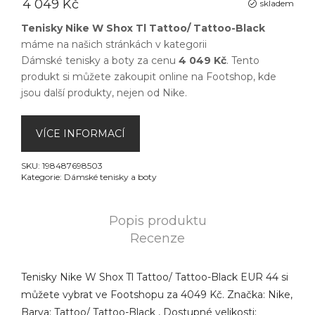
4 049 Kč
skladem
Tenisky Nike W Shox Tl Tattoo/ Tattoo-Black
máme na našich stránkách v kategorii
Dámské tenisky a boty
za cenu
4 049 Kč
. Tento
produkt si můžete zakoupit online na
Footshop
, kde
jsou další produkty, nejen od
Nike
.
VÍCE INFORMACÍ
SKU:
198487698503
Kategorie:
Dámské tenisky a boty
Popis produktu
Recenze
Tenisky Nike W Shox Tl Tattoo/ Tattoo-Black EUR 44 si
můžete vybrat ve Footshopu za 4049 Kč. Značka: Nike,
Barva: Tattoo/ Tattoo-Black , Dostupné velikosti: