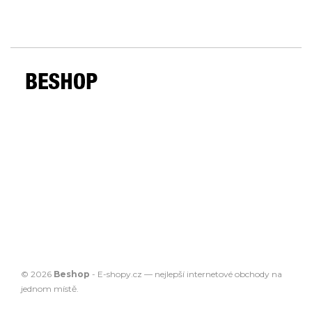
© 2026
Beshop
-
E-shopy.cz
— nejlepší
internetové obchody
na
jednom místě.