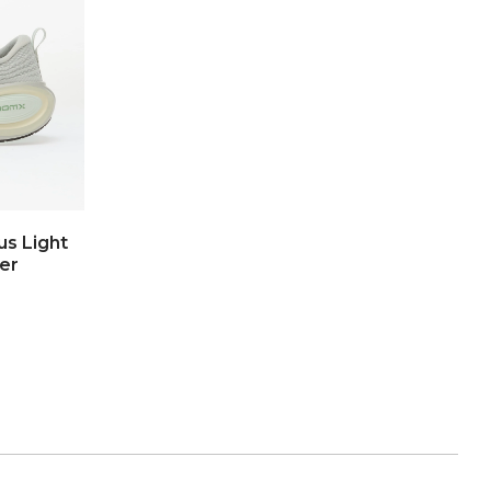
us Light
ver