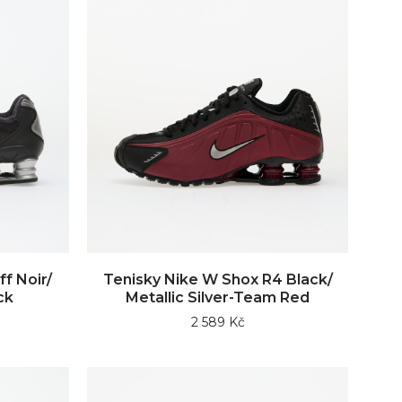
f Noir/
Tenisky Nike W Shox R4 Black/
ck
Metallic Silver-Team Red
2 589 Kč